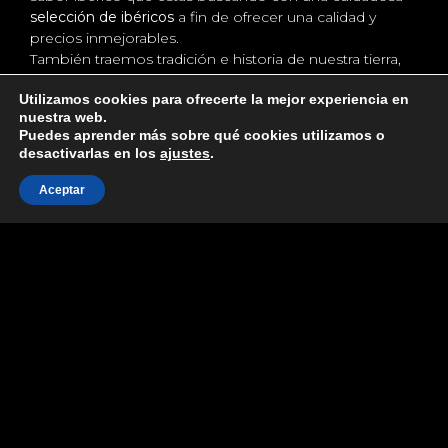
selección de ibéricos
a fin de ofrecer una calidad y
precios inmejorables.
También traemos tradición e historia de nuestra tierra,
Soria, a través de las mejores referencias de
productos
Utilizamos cookies para ofrecerte la mejor experiencia en
gourmet
.
nuestra web.
Puedes aprender más sobre qué cookies utilizamos o
desactivarlas en los
ajustes
.
Aceptar